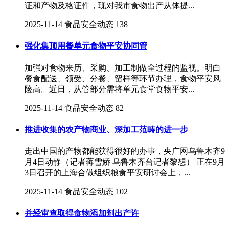
证和产物及格证件，现对我市食物出产从体提...
2025-11-14
食品安全动态
138
强化集顶用餐单元食物平安协同管
加强对食物来历、采购、加工制做全过程的监视。明白
餐食配送、领受、分餐、留样等环节办理，食物平安风
险高。近日，从管部分需将单元食堂食物平安...
2025-11-14
食品安全动态
82
推进收集的农产物商业、深加工范畴的进一步
走出中国的产物都能获得很好的办事，央广网乌鲁木齐9
月4日动静（记者蒋雪娇 乌鲁木齐台记者黎想） 正在9月
3日召开的上海合做组织粮食平安研讨会上，...
2025-11-14
食品安全动态
102
并经审查取得食物添加剂出产许