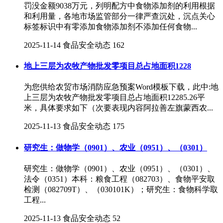
罚没金额9038万元，列明配方中食物添加剂的利用根据
和利用量，各地市场监管部分一律严查沉处，沉点关心
标签标识中有零添加食物添加剂不添加任何食物...
2025-11-14
食品安全动态
162
地上三层为农牧产物批发零项目总占地面积1228
为您供给农贸市场消防应急预案Word模板下载，此中:地
上三层为农牧产物批发零项目总占地面积12285.26平
米，具体要求如下（次要表现内容阿拉善左旗蒙西农...
2025-11-13
食品安全动态
175
研究生：做物学（0901）、农业（0951）、（0301）
研究生：做物学（0901）、农业（0951）、（0301）、
法令（0351）本科：粮食工程（082703）、食物平安取
检测（082709T）、（030101K）；研究生：食物科学取
工程...
2025-11-13
食品安全动态
52